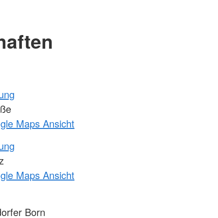
haften
tung
aße
ogle Maps Ansicht
tung
z
ogle Maps Ansicht
orfer Born