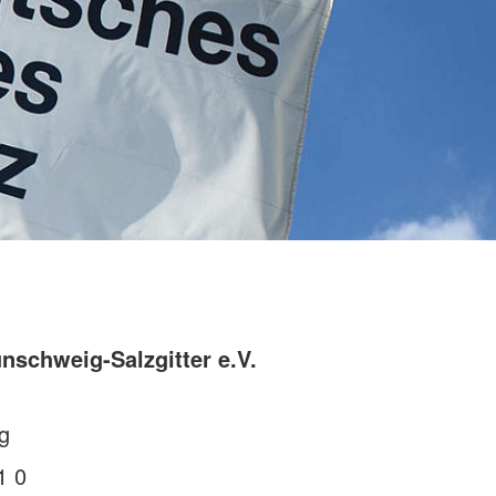
nschweig-Salzgitter e.V.
g
1 0