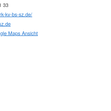
1 33
rk-kv-bs-sz.de/
sz.de
ogle Maps Ansicht