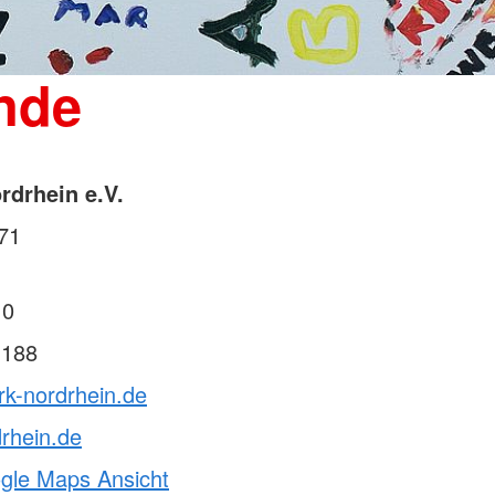
nde
drhein e.V.
71
 0
 188
rk-nordrhein.de
rhein.de
ogle Maps Ansicht