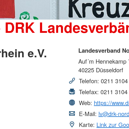
e DRK Landesverbä
hein e.V.
Landesverband Nor
Auf´m Hennekamp 
40225
Düsseldorf
Telefon:
0211 3104
Telefax:
0211 3104
Web:
https://www.d
E-Mail:
lv@drk-nord
Karte:
Link zur Go