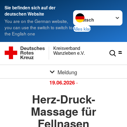
Sie befinden sich auf der
Sprache wechseln zu
deutschen Website
You are on the German website,
you can use the switch to switch to
Alles klar
the English one
Kreisverband
Wanzleben e.V.
Meldung
19.06.2026
·
Herz-Druck-
Massage für
Fellnasen