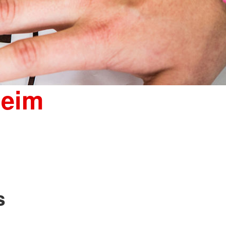
beim
s