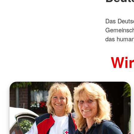
Das Deutsc
Gemeinscha
das humani
Wir