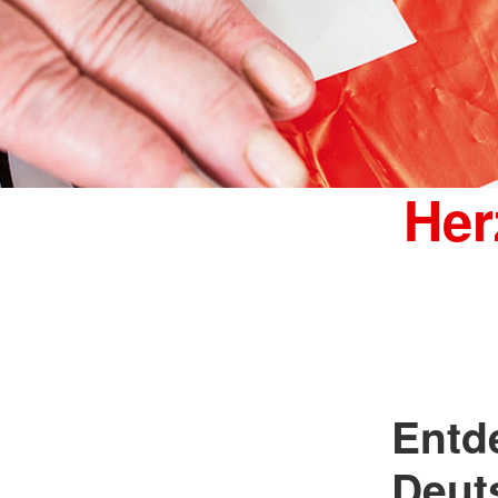
Her
Entde
Deut