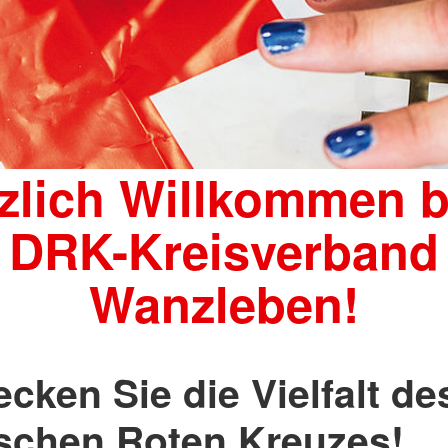
zlich Willkommen 
DRK-Kreisverband
Wanzleben!
cken Sie die Vielfalt de
schen Roten Kreuzes!