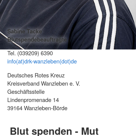
Sabine Tacke
Blutspendebeauftragte
Tel. (039209) 6390
info(at)drk-wanzleben(dot)de
Deutsches Rotes Kreuz
Kreisverband Wanzleben e. V.
Geschäftsstelle
Lindenpromenade 14
39164 Wanzleben-Börde
Blut spenden - Mut