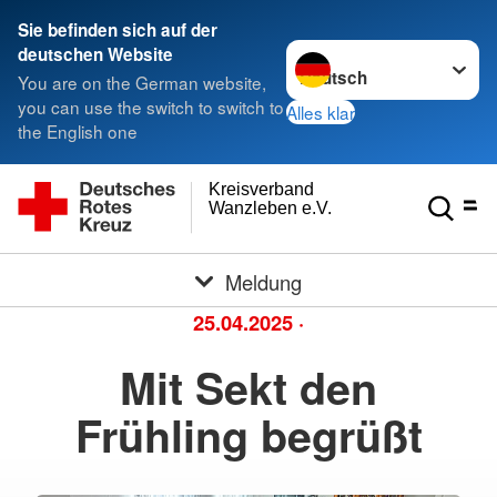
Sie befinden sich auf der
Sprache wechseln zu
deutschen Website
You are on the German website,
you can use the switch to switch to
Alles klar
the English one
Kreisverband
Wanzleben e.V.
Meldung
25.04.2025
·
Mit Sekt den
Frühling begrüßt