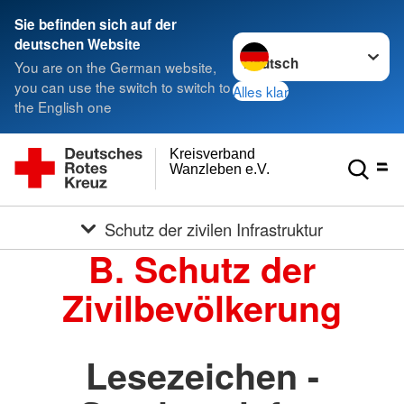
Sie befinden sich auf der
Sprache wechseln zu
deutschen Website
You are on the German website,
you can use the switch to switch to
Alles klar
the English one
Kreisverband
Wanzleben e.V.
Schutz der zivilen Infrastruktur
B. Schutz der
Zivilbevölkerung
Lesezeichen -