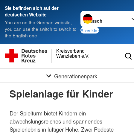
Sie befinden sich auf der
Sprache wechseln zu
deutschen Website
You are on the German website,
you can use the switch to switch to
Alles klar
the English one
Kreisverband
Wanzleben e.V.
Generationenpark
Spielanlage für Kinder
Der Spielturm bietet Kindern ein
abwechslungsreiches und spannendes
Spielerlebnis in luftiger Höhe. Zwei Podeste