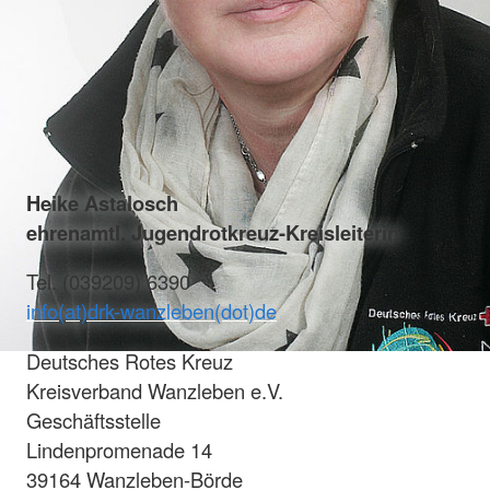
Heike Astalosch
ehrenamtl. Jugendrotkreuz-Kreisleiterin
Tel. (039209) 6390
info(at)drk-wanzleben(dot)de
Deutsches Rotes Kreuz
Kreisverband Wanzleben e.V.
Geschäftsstelle
Lindenpromenade 14
39164 Wanzleben-Börde