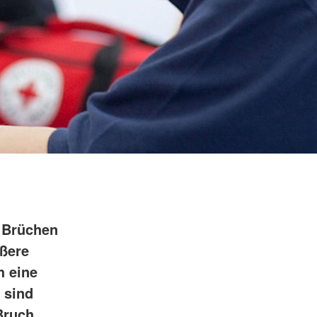
 Brüchen
ußere
h eine
 sind
Bruch