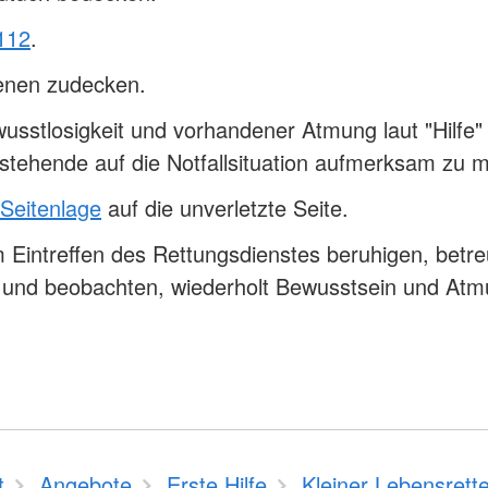
112
.
fenen zudecken.
usstlosigkeit und vorhandener Atmung laut "Hilfe" 
tehende auf die Notfallsituation aufmerksam zu
 Seitenlage
auf die unverletzte Seite.
 Eintreffen des Rettungsdienstes beruhigen, betr
n und beobachten, wiederholt Bewusstsein und At
t
Angebote
Erste Hilfe
Kleiner Lebensrette