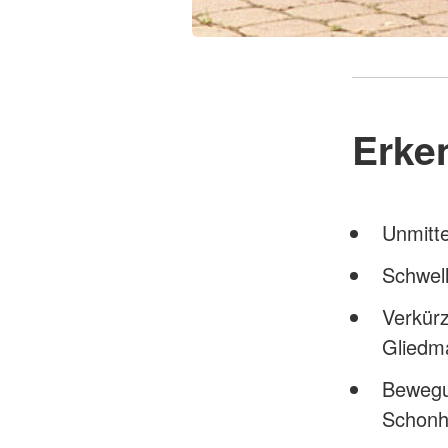
Erke
Unmitte
Schwell
Verkür
Gliedm
Bewegu
Schonh