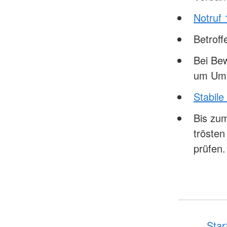
Notruf 
Betrof
Bei Bew
um Ums
Stabile
Bis zum
tröste
prüfen.
Star