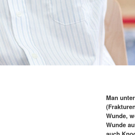
Man unter
(Frakture
Wunde, wo
Wunde auft
auch Knoc