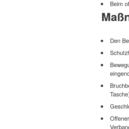
Beim o
Maß
Den Bet
Schutz
Bewegu
eingen
Bruchbe
Tasche)
Geschl
Offener
Verban