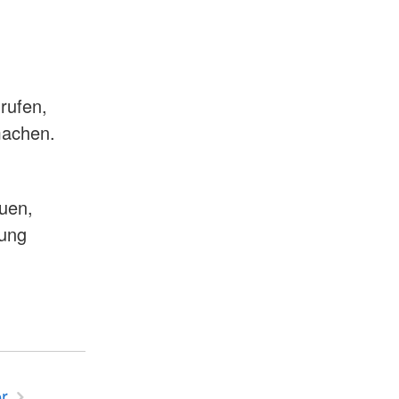
rufen,
 machen.
euen,
mung
r