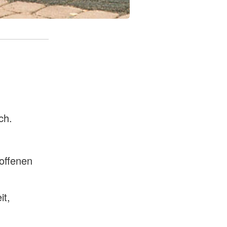
ch.
offenen
it,